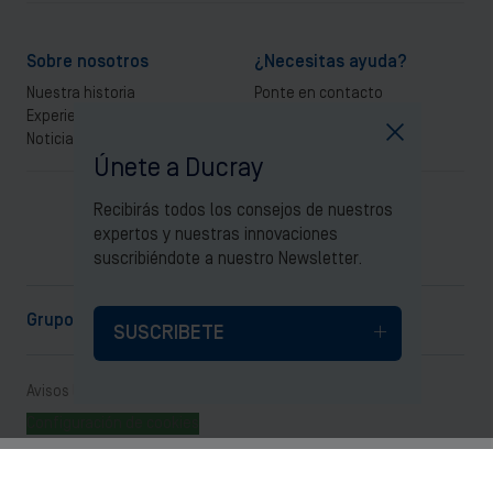
Sobre nosotros
¿Necesitas ayuda?
Nuestra historia
Ponte en contacto
Experiencia en caída de cabello
Preguntas frecuentes
Noticias
Únete a Ducray
Síguenos
Recibirás todos los consejos de nuestros
expertos y nuestras innovaciones
suscribiéndote a nuestro Newsletter.
Grupo Pierre Fabre
SUSCRIBETE
Avisos legales
Política de privacidad
Configuración de cookies
© 2026 Laboratorios
Dermatológicos Ducray