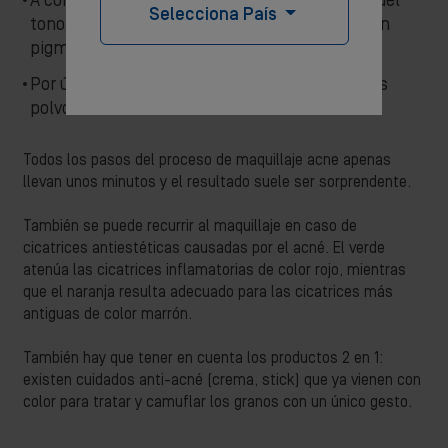
A continuación, se puede aplicar un corrector del
Selecciona País
tono adaptado a las pieles patológicas y rico en
pigmentos.
Por último, se puede fijar el resultado con unos
polvos.
Todos los pasos del proceso de maquillaje acne apenas
llevan unos minutos y el resultado suele ser sorprendente.
También se puede recurrir al maquillaje en caso de
cicatrices antiestéticas causadas por el acné. El verde
atenúa las cicatrices inflamatorias de color rojo, mientras
que el naranja resulta adecuado para las cicatrices más
antiguas de color marrón.
También hay que tener en cuenta los productos 2 en 1:
existen cuidados anti-acné (crema, stick) que ya vienen con
color para tratar y camuflar los granos con un único gesto.